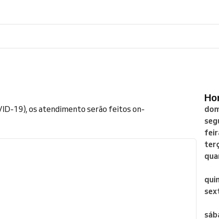
H
ID-19), os atendimento serão feitos on-
dom
seg
feir
ter
qua
qui
sex
sáb